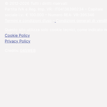
© 2012-2026 Tutti i diritti riservati
Partita IVA e Reg. Imp. VR.: IT04138390234 – Capitale
sociale i.v.: € 100.000 – Numero REA: VR-395346
Termini e condizioni d’uso
–
Condizioni generali di vendi
Questo sito utilizza solo cookie tecnici, come indicato n
Cookie Policy
Privacy Policy
Credits:
045WEB