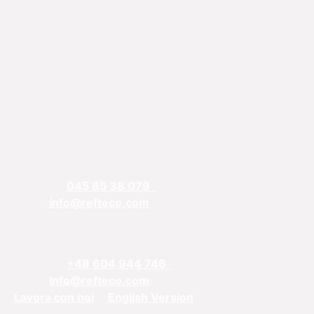
REFTECO
Via Chiarelle, 13
37032 Monteforte d’Alpone, Verona
Telefono:
045 85 38 079
Email:
info@refteco.com
Ufficio vendite
Europa centrale e orientale
Telefono:
+48 604 944 746
Email:
info@refteco.com
Lavora con noi
English Version