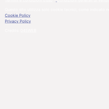
Termini e condizioni d’uso
–
Condizioni generali di vendi
Questo sito utilizza solo cookie tecnici, come indicato n
Cookie Policy
Privacy Policy
Credits:
045WEB