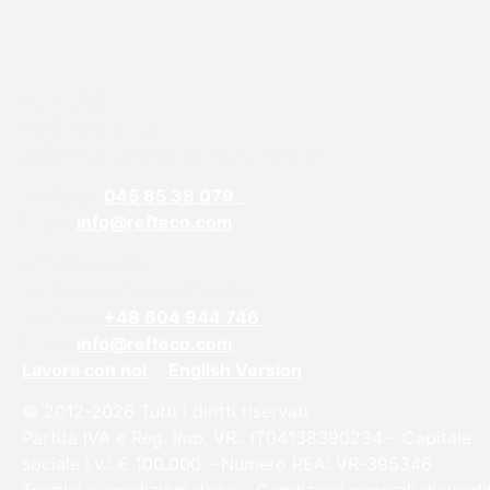
REFTECO
Via Chiarelle, 13
37032 Monteforte d’Alpone, Verona
Telefono:
045 85 38 079
Email:
info@refteco.com
Ufficio vendite
Europa centrale e orientale
Telefono:
+48 604 944 746
Email:
info@refteco.com
Lavora con noi
English Version
© 2012-2026 Tutti i diritti riservati
Partita IVA e Reg. Imp. VR.: IT04138390234 – Capitale
sociale i.v.: € 100.000 – Numero REA: VR-395346