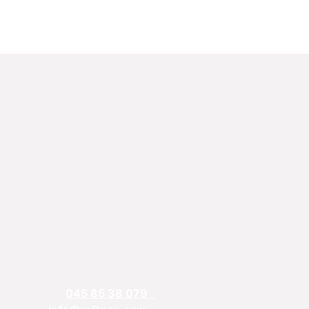
REFTECO
Via Chiarelle, 13
37032 Monteforte d’Alpone, Verona
Telefono:
045 85 38 079