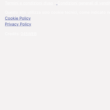
Termini e condizioni d’uso
–
Condizioni generali di vendi
Questo sito utilizza solo cookie tecnici, come indicato n
Cookie Policy
Privacy Policy
Credits:
045WEB