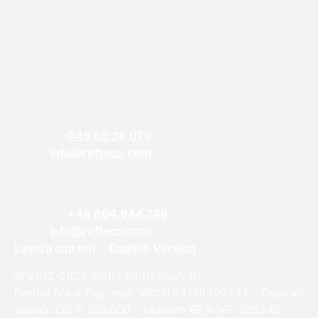
REFTECO
Via Chiarelle, 13
37032 Monteforte d’Alpone, Verona
Telefono:
045 85 38 079
Email:
info@refteco.com
Ufficio vendite
Europa centrale e orientale
Telefono:
+48 604 944 746
Email:
info@refteco.com
Lavora con noi
English Version
© 2012-2026 Tutti i diritti riservati
Partita IVA e Reg. Imp. VR.: IT04138390234 – Capitale
sociale i.v.: € 100.000 – Numero REA: VR-395346