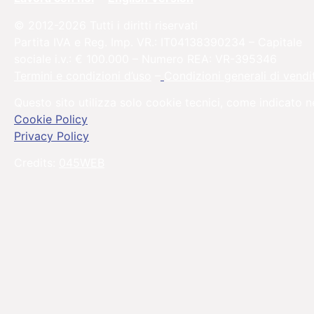
© 2012-2026 Tutti i diritti riservati
Partita IVA e Reg. Imp. VR.: IT04138390234 – Capitale
sociale i.v.: € 100.000 – Numero REA: VR-395346
Termini e condizioni d’uso
–
Condizioni generali di vendi
Questo sito utilizza solo cookie tecnici, come indicato n
Cookie Policy
Privacy Policy
Credits:
045WEB