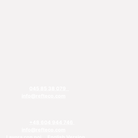
REFTECO
Via Chiarelle, 13
37032 Monteforte d’Alpone, Verona
Telefono:
045 85 38 079
Email:
info@refteco.com
Ufficio vendite
Europa centrale e orientale
Telefono:
+48 604 944 746
Email:
info@refteco.com
Lavora con noi
English Version